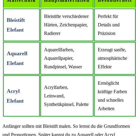
Maltechnik
Hauptmaterialien
Besonderheit
Bleistifte verschiedener
Perfekt für
Bleistift
Härten, Zeichenpapier,
Details und
Elefant
Radierer
Präzision
Aquarellfarben,
Erzeugt sanfte,
Aquarell
Aquarellpapier,
atmosphärische
Elefant
Rundpinsel, Wasser
Effekte
Ermöglicht
Acrylfarben,
Acryl
kräftige Farben
Leinwand,
und schnelles
Elefant
Synthetikpinsel, Palette
Arbeiten
Anfänger sollten mit Bleistift malen. So lernst du die Grundformen
und Proportionen. Später kannst du zu Aquarell oder Acryl