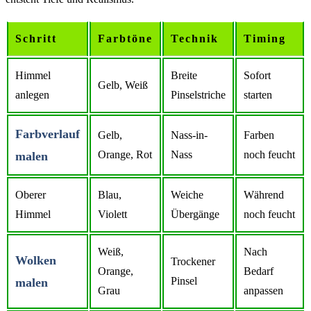
Schritt
Farbtöne
Technik
Timing
Himmel
Breite
Sofort
Gelb, Weiß
anlegen
Pinselstriche
starten
Farbverlauf
Gelb,
Nass-in-
Farben
Orange, Rot
Nass
noch feucht
malen
Oberer
Blau,
Weiche
Während
Himmel
Violett
Übergänge
noch feucht
Weiß,
Nach
Wolken
Trockener
Orange,
Bedarf
Pinsel
malen
Grau
anpassen